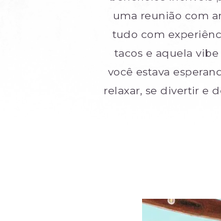
uma reunião com am
tudo com experiênci
tacos e aquela vib
você estava esperand
relaxar, se divertir e