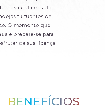
de, nós cuidamos de
ndejas flutuantes de
rece. O momento que
eus e prepare-se para
esfrutar da sua licença
BENEFÍCIOS