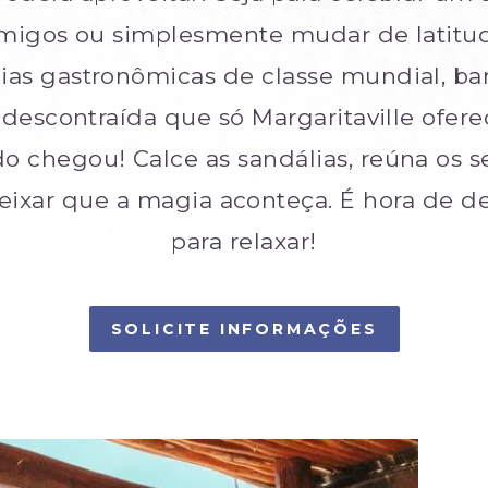
igos ou simplesmente mudar de latitu
as gastronômicas de classe mundial, ba
e descontraída que só Margaritaville ofe
o chegou! Calce as sandálias, reúna os s
 deixar que a magia aconteça. É hora de d
para relaxar!
SOLICITE INFORMAÇÕES