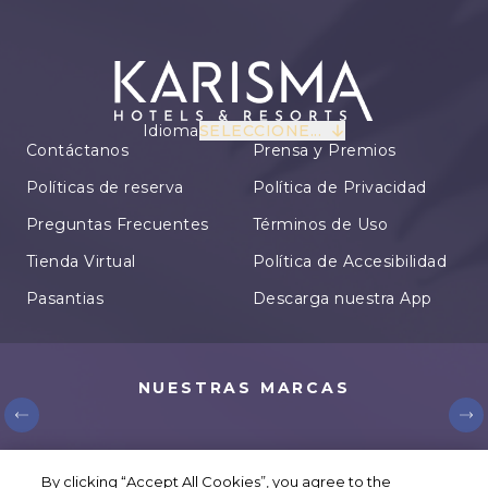
Idioma
SELECCIONE...
Contáctanos
Prensa y Premios
Políticas de reserva
Política de Privacidad
Preguntas Frecuentes
Términos de Uso
Tienda Virtual
Política de Accesibilidad
Pasantias
Descarga nuestra App
NUESTRAS MARCAS
© Karisma Hotels & Resorts. Todos los derechos
By clicking “Accept All Cookies”, you agree to the