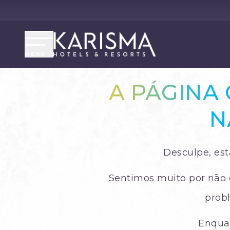
MENU
A PÁGINA
N
Desculpe, est
Sentimos muito por não 
probl
Enquan