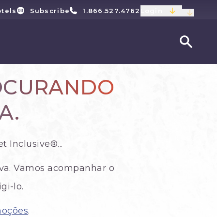
tels
Subscribe
1.866.527.4762
Login
ROCURANDO
A.
 Inclusive®...
rava. Vamos acompanhar o
gi-lo.
moções
.