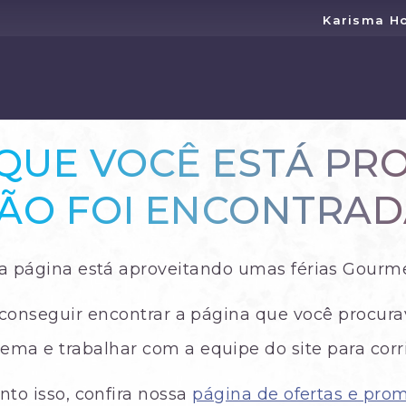
Karisma Ho
 QUE VOCÊ ESTÁ P
ÃO FOI ENCONTRAD
a página está aproveitando umas férias Gourmet
conseguir encontrar a página que você procu
ema e trabalhar com a equipe do site para corri
to isso, confira nossa
página de ofertas e pro