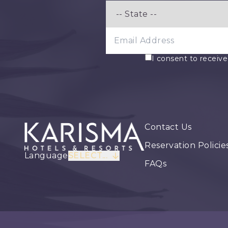
EMAIL ADDRESS
I consent to receiv
Contact Us
Reservation Policie
Language
SELECT...
FAQs