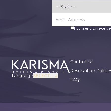
EMAIL ADDRESS
I consent to receiv
Contact Us
Reservation Policie
Language
SELECT...
FAQs