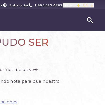
ES
ls
Subscribe
1.866.527.4762
Login
PUDO SER
rmet Inclusive®...
ndo nota para que nuestro
mociones