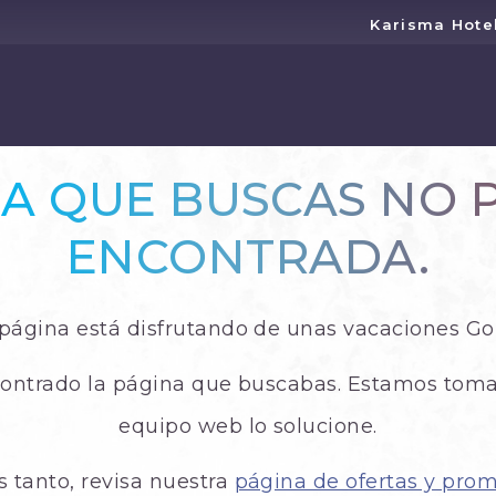
Karisma Hote
NA QUE BUSCAS NO 
ENCONTRADA.
 página está disfrutando de unas vacaciones Gou
ntrado la página que buscabas. Estamos toma
equipo web lo solucione.
s tanto, revisa nuestra
página de ofertas y pro