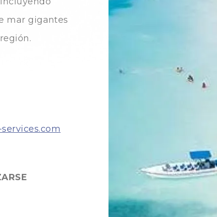
 incluyendo
de mar gigantes
región.
-services.com
ZARSE