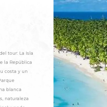
el tour: La Isla
e la República
u costa y un
 Parque
ena blanca
s, naturaleza