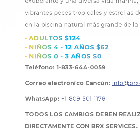
exuberante y una diversa vida marina,
vibrantes peces tropicales y estrellas 
en la piscina natural más grande de la 
•
ADULTOS $124
•
NIÑOS 4 - 12 AÑOS $62
•
NIÑOS 0 - 3 AÑOS $0
Teléfono: 1-833-644-0059
Correo electrónico Cancún:
info@brx
WhatsApp:
+1-809-501-1178
TODOS LOS CAMBIOS DEBEN REALI
DIRECTAMENTE CON BRX SERVICES.