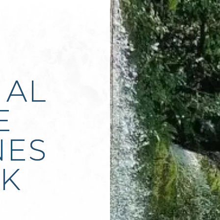
 AL
E
NES
RK