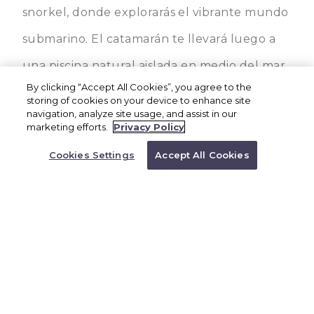
snorkel, donde explorarás el vibrante mundo
submarino. El catamarán te llevará luego a
una piscina natural aislada en medio del mar,
By clicking “Accept All Cookies”, you agree to the
donde podrás nadar y relajarte en este
storing of cookies on your device to enhance site
RESERVA AHORA
navigation, analyze site usage, and assist in our
espectacular entorno privado.
O llame a un
marketing efforts.
Privacy Policy
representante para
•
ADULTOS $132
reservar
Cookies Settings
Accept All Cookies
1.866.527.4762
•
NIÑOS 5 - 12 AÑOS $98
•
NIÑOS 0 - 4 AÑOS $0
Teléfono: 1-833-644-0059
Correo electrónico Cancún:
info@brx-
services.com
WhatsApp:
+1-809-501-1178