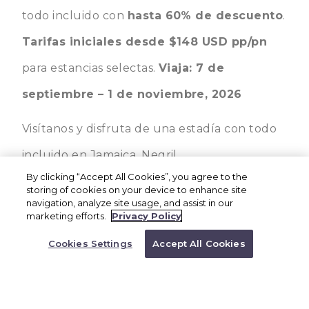
todo incluido con
hasta 60% de descuento
.
Tarifas iniciales desde $148 USD pp/pn
para estancias selectas.
Viaja: 7 de
septiembre – 1 de noviembre, 2026
Visítanos y disfruta de una estadía con todo
incluido en Jamaica, Negril.
By clicking “Accept All Cookies”, you agree to the
Una experiencia única:
storing of cookies on your device to enhance site
RESERVA AHORA
navigation, analyze site usage, and assist in our
O llame a un
marketing efforts.
Privacy Policy
Siete restaurantes de primera clase
representante para
reservar
Cookies Settings
Accept All Cookies
Ocho bares.
1.866.527.4762
Siete piscinas
Servicio de habitación las 24 horas